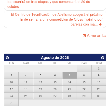
transcurrirá en tres etapas y que comenzará el 20 de
octubre
El Centro de Tecnificación de Atletismo acogerá el próximo
fin de semana una competición de Cross Training por
parejas con má...
Volver arriba
Agosto de 2026
LUN
MAR
MIE
JUE
VIE
SAB
DOM
1
2
3
4
5
6
7
8
9
10
11
12
13
14
15
16
17
18
19
20
21
22
23
24
25
26
27
28
29
30
31