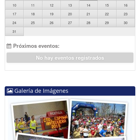
10
11
12
13
14
15
16
17
18
19
20
21
22
23
24
25
26
27
28
29
30
31
Próximos eventos:
No hay eventos registrados
Galería de Imágenes