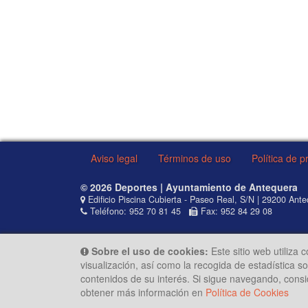
Aviso legal
Términos de uso
Política de p
© 2026 Deportes | Ayuntamiento de Antequera
Edificio Piscina Cubierta - Paseo Real, S/N | 29200 Ant
Teléfono: 952 70 81 45
Fax: 952 84 29 08
Sobre el uso de cookies:
Este sitio web utiliza 
visualización, así como la recogida de estadística 
contenidos de su interés. Si sigue navegando, cons
obtener más información en
Política de Cookies