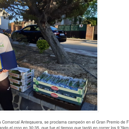
ysa Comarcal Anteqauera, se proclama campeón en el Gran Premio de 
ando el cron en 30:35, que fue el tiempo que tardó en correr los 9´5km