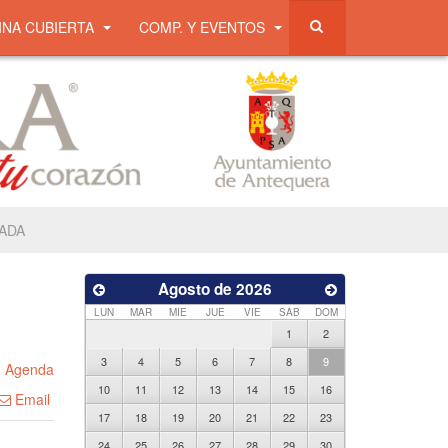
INA CUBIERTA
COMP. Y EVENTOS
ADA
Agosto de 2026
LUN
MAR
MIE
JUE
VIE
SAB
DOM
1
2
3
4
5
6
7
8
9
n
Agenda
10
11
12
13
14
15
16
Email
17
18
19
20
21
22
23
24
25
26
27
28
29
30