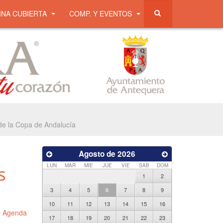
INA CUBIERTA
COMP. Y EVENTOS
de la Copa de Andalucía
Agosto de 2026
LUN
MAR
MIE
JUE
VIE
SAB
DOM
s
1
2
3
4
5
6
7
8
9
10
11
12
13
14
15
16
n
Agenda
17
18
19
20
21
22
23