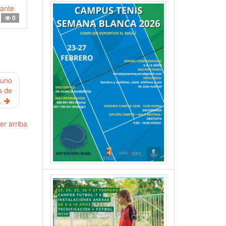
rante
0
 uno
s de
..
er arriba