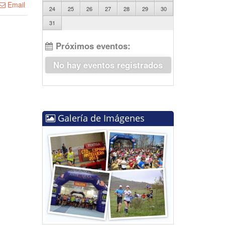
Email
24
25
26
27
28
29
30
31
Próximos eventos:
No hay eventos registrados
Galería de Imágenes