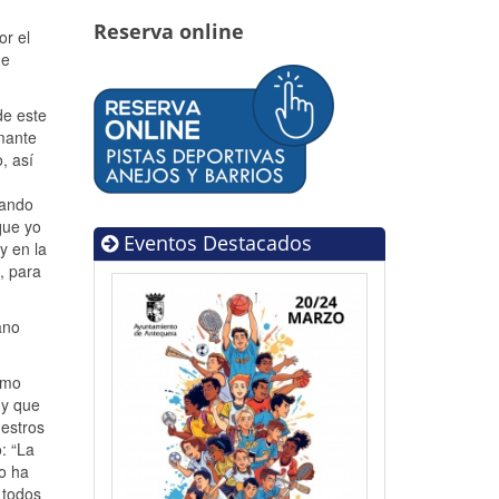
Reserva online
or el
de
de este
amante
, así
cando
que yo
Eventos Destacados
y en la
, para
ano
omo
 y que
estros
: “La
o ha
 todos