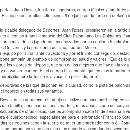
ortes, Juan Rosas, felicitan a jugadoras, cuerpo técnico y familiares p
. El acto se desarrolló esdte jueves 5 de junio por la tarde en el Salón 
de alcalde delegado de Deportes, Juan Rosas, presidieron en la tarde 
iento al equipo infantil femenino del Club Balonmano Los Dólmenes, fl
a presencia de las jugadoras, encabezadas por su capitana Estela Varo
s Ontiveros y la presidenta del club, Lourdes Melero.
al equipo por su brillante trayectoria y por el triunfo conseguido, desta
 supone también un ejemplo de compromiso, salud y valores: “Eso es lo 
ue los valores del deporte, que son de los mejores que hay en la vida 
 en vuestro cuerpo. En el cuerpo físicamente, que es muy importante
dréis siempre la ilusión y la vocación por el deporte”.
 deportivas de las que disponen en la ciudad, como la pista de balonm
el deporte en todas sus variantes.
 Rosas, quiso agradecer el trabajo colectivo que hace posible logros c
éis una familia, unos padres, unas madres, unas abuelas que os apoyan
preocuparos de otras cosas, que os acompañan cada fin de semana a vu
ra el cuerpo técnico, especialmente para el entrenador Francisco Soto
odas los equipos tienen la suerte de tener un entrenador como él. Com
o mismo, porque ya viene con algo muy ganado y os va dando a vosotros