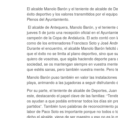
El alcalde Manolo Barón y el teniente de alcalde de Dep
éxito deportivo y los valores transmitidos por el equipo
Plenos del Ayuntamiento.
El alcalde de Antequera, Manolo Barón, y el teniente 
jueves 5 de junio una recepción oficial en el Ayuntam
campeón de la Copa de Andalucía. El acto contó con l
como de los entrenadores Francisco Soto y José André
Durante el encuentro, el alcalde Manolo Barón felicitó 
que el éxito no se limita al plano deportivo, sino que
quiero de vosotras, que sigáis haciendo deporte para q
sociedad, se os mantengan siempre en vuestra mente y
que estéis sanas, pero también vuestra mente. Pero ten
Manolo Barón puso también en valor las instalaciones
playa, animando a las jugadoras a seguir disfrutando d
Por su parte, el teniente de alcalde de Deportes, Juan
este, destacando el papel clave de las familias: “Ten
os ayudan a que podáis entrenar todos los días sin 
partidos”. También tuvo palabras de reconocimiento pa
labor de Paco Soto es importante porque no todos o t
dicho el alcalde, viene de ser maestro y eso no es l