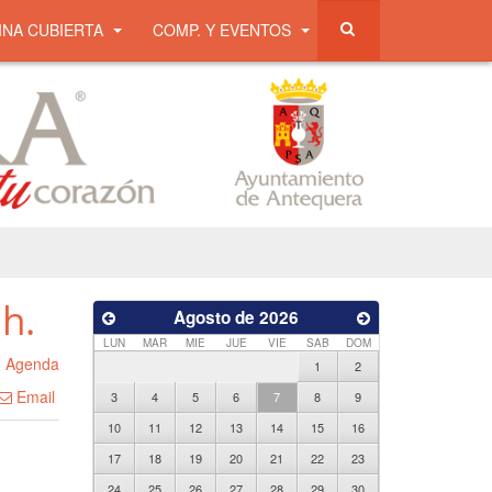
INA CUBIERTA
COMP. Y EVENTOS
h.
Agosto de 2026
LUN
MAR
MIE
JUE
VIE
SAB
DOM
n
Agenda
1
2
Email
3
4
5
6
7
8
9
10
11
12
13
14
15
16
17
18
19
20
21
22
23
24
25
26
27
28
29
30