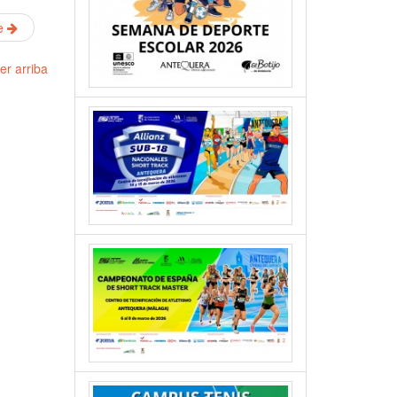
re
er arriba