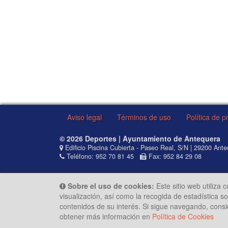
Aviso legal
Términos de uso
Política de p
© 2026 Deportes | Ayuntamiento de Antequera
Edificio Piscina Cubierta - Paseo Real, S/N | 29200 Ant
Teléfono: 952 70 81 45
Fax: 952 84 29 08
Sobre el uso de cookies:
Este sitio web utiliza 
visualización, así como la recogida de estadística 
contenidos de su interés. Si sigue navegando, cons
obtener más información en
Política de Cookies