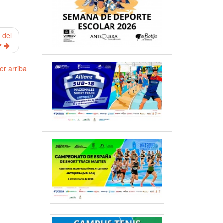
 del
ez
er arriba