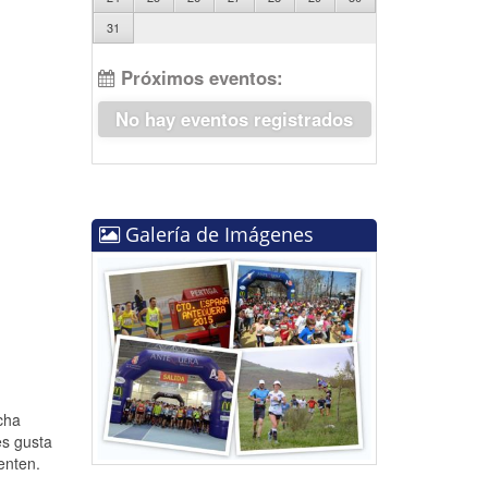
31
Próximos eventos:
No hay eventos registrados
Galería de Imágenes
cha
es gusta
enten.