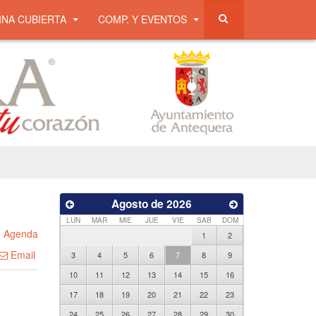
INA CUBIERTA
COMP. Y EVENTOS
Agosto de 2026
LUN
MAR
MIE
JUE
VIE
SAB
DOM
n
Agenda
1
2
Email
3
4
5
6
7
8
9
10
11
12
13
14
15
16
17
18
19
20
21
22
23
24
25
26
27
28
29
30