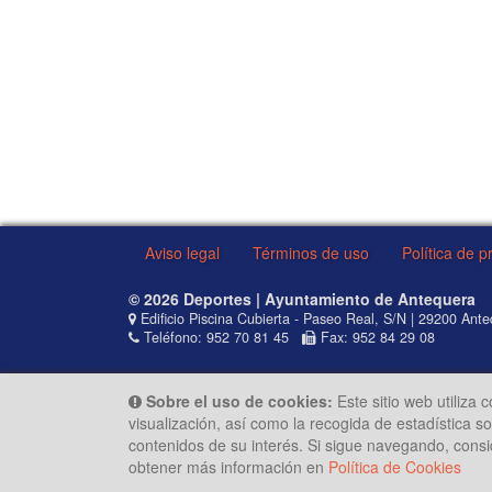
Aviso legal
Términos de uso
Política de p
© 2026 Deportes | Ayuntamiento de Antequera
Edificio Piscina Cubierta - Paseo Real, S/N | 29200 Ant
Teléfono: 952 70 81 45
Fax: 952 84 29 08
Sobre el uso de cookies:
Este sitio web utiliza 
visualización, así como la recogida de estadística 
contenidos de su interés. Si sigue navegando, cons
obtener más información en
Política de Cookies