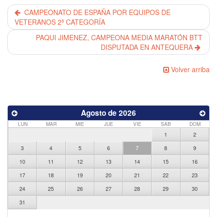
CAMPEONATO DE ESPAÑA POR EQUIPOS DE
VETERANOS 2ª CATEGORÍA
PAQUI JIMENEZ, CAMPEONA MEDIA MARATÓN BTT
DISPUTADA EN ANTEQUERA
Volver arriba
Agosto de 2026
LUN
MAR
MIE
JUE
VIE
SAB
DOM
1
2
3
4
5
6
7
8
9
10
11
12
13
14
15
16
17
18
19
20
21
22
23
24
25
26
27
28
29
30
31