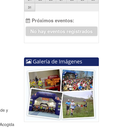
31
Próximos eventos:
No hay eventos registrados
Galería de Imágenes
lde y
 Acogida