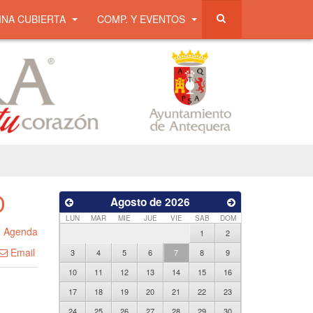
INA CUBIERTA
COMP. Y EVENTOS
O
Agosto de 2026
LUN
MAR
MIE
JUE
VIE
SAB
DOM
n
Agenda
1
2
Email
3
4
5
6
7
8
9
10
11
12
13
14
15
16
17
18
19
20
21
22
23
24
25
26
27
28
29
30