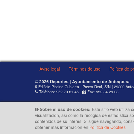
Aviso legal
Términos de uso
Política de p
© 2026 Deportes | Ayuntamiento de Antequera
Edificio Piscina Cubierta - Paseo Real, S/N | 29200 Ant
Teléfono: 952 70 81 45
Fax: 952 84 29 08
Sobre el uso de cookies:
Este sitio web utiliza 
visualización, así como la recogida de estadística 
contenidos de su interés. Si sigue navegando, cons
obtener más información en
Política de Cookies