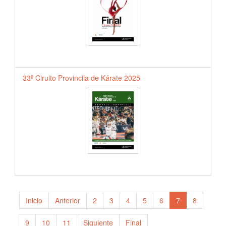
33º Ciruito Provincila de Kárate 2025
Inicio
Anterior
2
3
4
5
6
7
8
9
10
11
Siguiente
Final