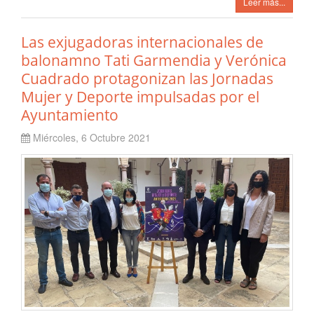
Leer más...
Las exjugadoras internacionales de
balonamno Tati Garmendia y Verónica
Cuadrado protagonizan las Jornadas
Mujer y Deporte impulsadas por el
Ayuntamiento
Miércoles, 6 Octubre 2021